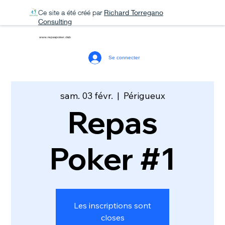
Ce site a été créé par
Richard Torregano
Consulting
www.repaspoker.club
Se connecter
sam. 03 févr.
  |  
Périgueux
Repas
Poker #1
Les inscriptions sont
closes